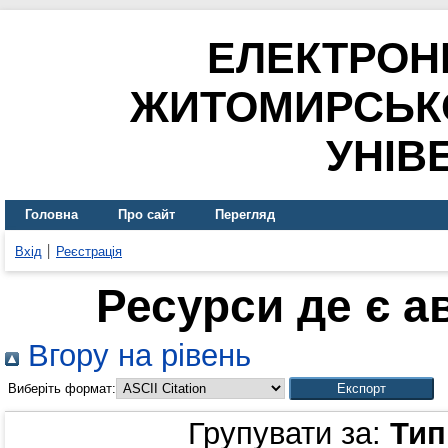
ЕЛЕКТРОН
ЖИТОМИРСЬК
УНІВ
Головна
Про сайт
Перегляд
Вхід
Реєстрація
Ресурси де є а
Вгору на рівень
Виберіть формат:
Групувати за:
Тип