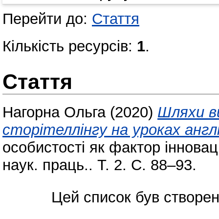
Перейти до:
Стаття
Кількість ресурсів:
1
.
Стаття
Нагорна Ольга
(2020)
Шляхи в
сторітеллінгу на уроках англі
особистості як фактор інноваці
наук. праць.. Т. 2. С. 88–93.
Цей список був створе