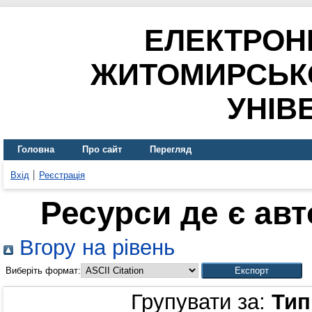
ЕЛЕКТРОН
ЖИТОМИРСЬК
УНІВ
Головна
Про сайт
Перегляд
Вхід
Реєстрація
Ресурси де є ав
Вгору на рівень
Виберіть формат:
Групувати за:
Тип