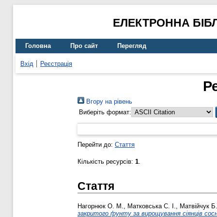
ЕЛЕКТРОННА БІБ
Головна
Про сайт
Перегляд
Вхід
Реєстрація
Р
Вгору на рівень
Виберіть формат:
Перейти до:
Стаття
Кількість ресурсів:
1
.
Стаття
Нагорнюк О. М.
,
Матковська С. І.
,
Матвійчук Б.
закритого ґрунту за вирощування сіянців сос