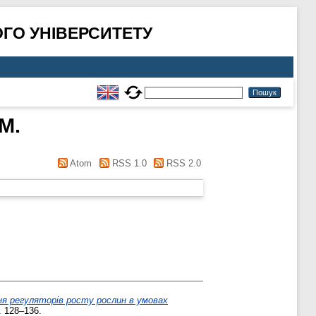
ГО УНІВЕРСИТЕТУ
М.
Atom
RSS 1.0
RSS 2.0
ня регуляторів росту рослин в умовах
. 128–136.