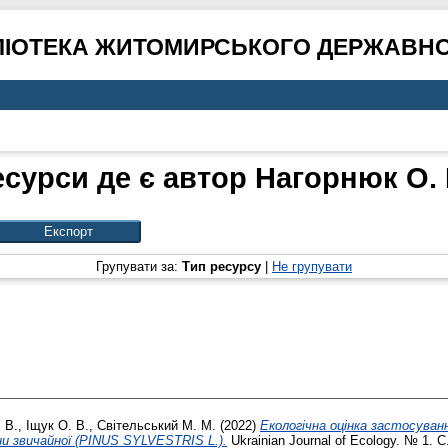
ЛІОТЕКА ЖИТОМИРСЬКОГО ДЕРЖАВНО
есурси де є автор
Нагорнюк О. 
Групувати за:
Тип ресурсу
|
Не групувати
 В.
,
Іщук О. В.
,
Світельський М. М.
(2022)
Екологічна оцінка застосуван
ни звичайної (PINUS SYLVESTRIS L.).
Ukrainian Journal of Ecology. № 1. С