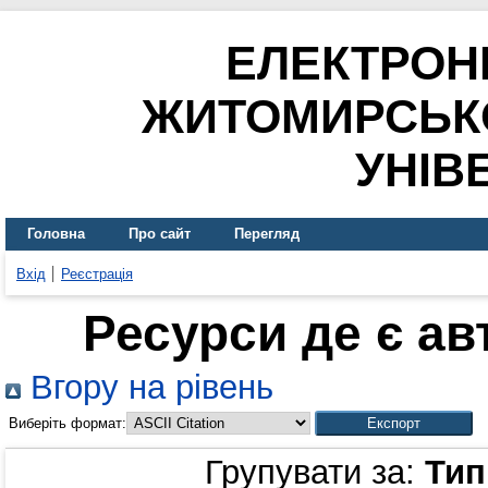
ЕЛЕКТРОН
ЖИТОМИРСЬК
УНІВ
Головна
Про сайт
Перегляд
Вхід
Реєстрація
Ресурси де є а
Вгору на рівень
Виберіть формат:
Групувати за:
Тип