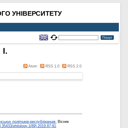
ГО УНІВЕРСИТЕТУ
І.
Atom
RSS 1.0
RSS 2.0
ських політиків-республіканців.
Вісник
.35433/philology.1(89).2019.87-91
.