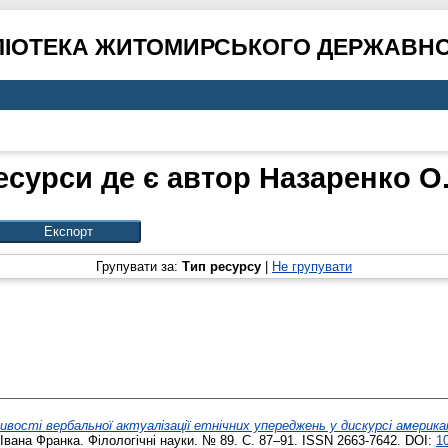
ЛІОТЕКА ЖИТОМИРСЬКОГО ДЕРЖАВНО
есурси де є автор
Назаренко О. 
Групувати за:
Тип ресурсу
|
Не групувати
ивості вербальної актуалізації етнічних упереджень у дискурсі американ
Івана Франка. Філологічні науки. № 89. С. 87–91. ISSN 2663-7642. DOI:
10