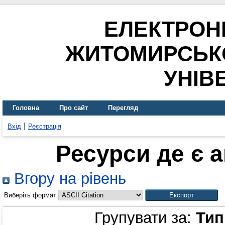
ЕЛЕКТРОН
ЖИТОМИРСЬК
УНІВ
Головна
Про сайт
Перегляд
Вхід
Реєстрація
Ресурси де є 
Вгору на рівень
Виберіть формат:
Групувати за:
Тип