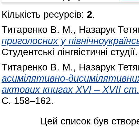
Кількість ресурсів:
2
.
Титаренко В. М.
,
Назарук Тетя
приголосних у північноукраїнс
Студентські лінгвістичні студії
Титаренко В. М.
,
Назарук Тетя
асимілятивно-дисимілятивних 
актових книгах ХVІ – ХVІІ ст
С. 158–162.
Цей список був ство