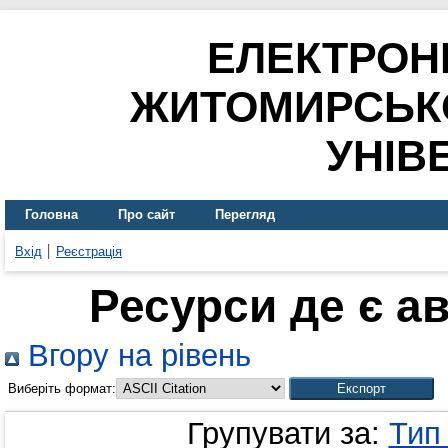
ЕЛЕКТРОН
ЖИТОМИРСЬК
УНІВ
Головна
Про сайт
Перегляд
Вхід
Реєстрація
Ресурси де є а
Вгору на рівень
Виберіть формат:
Групувати за:
Тип