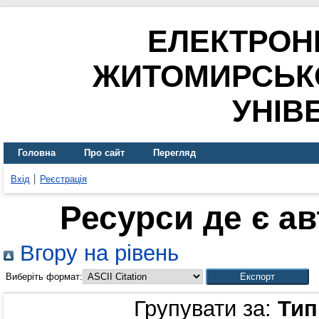
ЕЛЕКТРОН
ЖИТОМИРСЬК
УНІВ
Головна
Про сайт
Перегляд
Вхід
Реєстрація
Ресурси де є а
Вгору на рівень
Виберіть формат:
Групувати за:
Тип