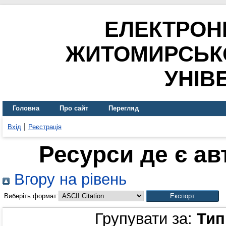
ЕЛЕКТРОН
ЖИТОМИРСЬК
УНІВ
Головна
Про сайт
Перегляд
Вхід
Реєстрація
Ресурси де є а
Вгору на рівень
Виберіть формат:
Групувати за:
Тип