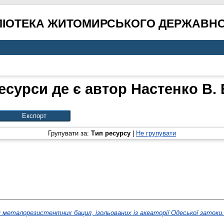
ЛІОТЕКА ЖИТОМИРСЬКОГО ДЕРЖАВНО
есурси де є автор
Настенко В. 
Групувати за:
Тип ресурсу
|
Не групувати
 металорезистентних бацил, ізольованих із акваторії Одеської затоки.