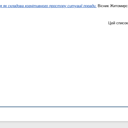
я як складова когнітивного простору ситуації поради.
Вісник Житомирсь
Цей список