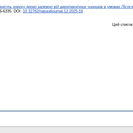
ість гороху ярого залежно від агротехнічних чинників в умовах Лісос
6-6335. DOI:
10.32782/naturaljournal.12.2025.19
.
Цей список