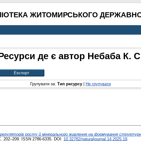
ЛІОТЕКА ЖИТОМИРСЬКОГО ДЕРЖАВНО
Ресурси де є автор
Небаба К. С
Групувати за:
Тип ресурсу
|
Не групувати
регуляторів росту й мінерального живлення на формування структурн
. 202–209. ISSN 2786-6335. DOI:
10.32782/naturaljournal.14.2025.19
.