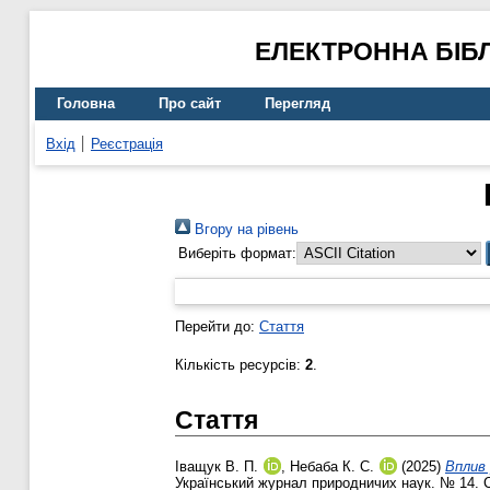
ЕЛЕКТРОННА БІБ
Головна
Про сайт
Перегляд
Вхід
Реєстрація
Вгору на рівень
Виберіть формат:
Перейти до:
Стаття
Кількість ресурсів:
2
.
Стаття
Іващук В. П.
,
Небаба К. С.
(2025)
Вплив 
Український журнал природничих наук. № 14. С