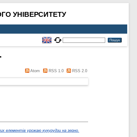
ГО УНІВЕРСИТЕТУ
.
Atom
RSS 1.0
RSS 2.0
их елементів урожаю кукурудзи на зерно.