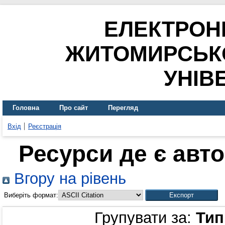
ЕЛЕКТРОН
ЖИТОМИРСЬК
УНІВ
Головна
Про сайт
Перегляд
Вхід
Реєстрація
Ресурси де є авт
Вгору на рівень
Виберіть формат:
Групувати за:
Тип