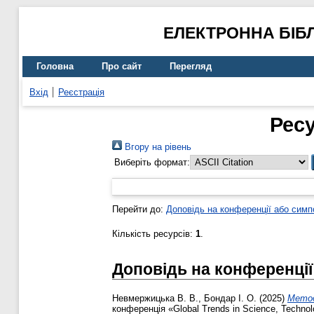
ЕЛЕКТРОННА БІБ
Головна
Про сайт
Перегляд
Вхід
Реєстрація
Рес
Вгору на рівень
Виберіть формат:
Перейти до:
Доповідь на конференції або симп
Кількість ресурсів:
1
.
Доповідь на конференції
Невмержицька В. В.
,
Бондар І. О.
(2025)
Метод
конференція «Global Trends in Science, Technol