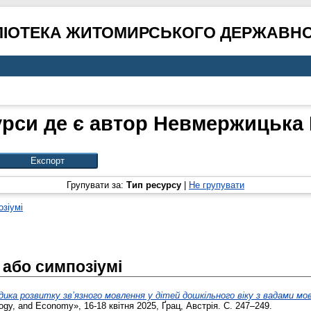
ЛІОТЕКА ЖИТОМИРСЬКОГО ДЕРЖАВНО
урси де є автор
Невмержицька В
Групувати за:
Тип ресурсу
|
Не групувати
озіумі
 або симпозіумі
ика розвитку зв’язного мовлення у дітей дошкільного віку з вадами мо
ogy, and Economy», 16-18 квітня 2025, Ґрац, Австрія. С. 247–249.