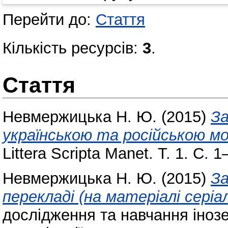
Перейти до:
Стаття
Кількість ресурсів:
3
.
Стаття
Невмержицька Н. Ю.
(2015)
За
українською та російською мов
Littera Scripta Manet. Т. 1. С. 1
Невмержицька Н. Ю.
(2015)
За
перекладі (на матеріалі серіал
дослідження та навчання інозе