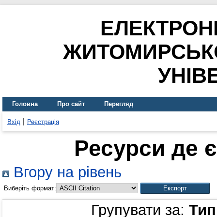
ЕЛЕКТРОН
ЖИТОМИРСЬК
УНІВ
Головна
Про сайт
Перегляд
Вхід
Реєстрація
Ресурси де 
Вгору на рівень
Виберіть формат:
Групувати за:
Тип