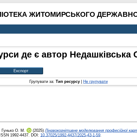
ЛІОТЕКА ЖИТОМИРСЬКОГО ДЕРЖАВНО
урси де є автор
Недашківська О
Групувати за:
Тип ресурсу
|
Не групувати
,
Гунько О. М.
(2025)
Лінгвокогнітивне моделювання професійної кар
. ISSN 1992-4437. DOI:
10.37025/1992-4437/2025-43-1-59
.