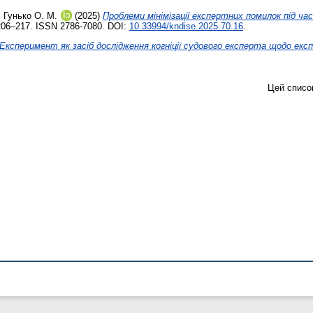
,
Гунько О. М.
(2025)
Проблеми мінімізації експертних помилок під ча
206–217. ISSN 2786-7080. DOI:
10.33994/kndise.2025.70.16
.
Експеримент як засіб дослідження когніції судового експерта щодо експ
Цей списо