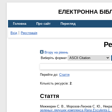
ЕЛЕКТРОННА БІБ
Головна
Про сайт
Перегляд
Вхід
Реєстрація
Ре
Вгору на рівень
Виберіть формат:
Перейти до:
Стаття
Кількість ресурсів:
2
.
Стаття
Межжерин С. В.
,
Морозов-Леонов С. Ю.
,
Некра
зеленых лягушек комплекса Rana Esculenta L.,