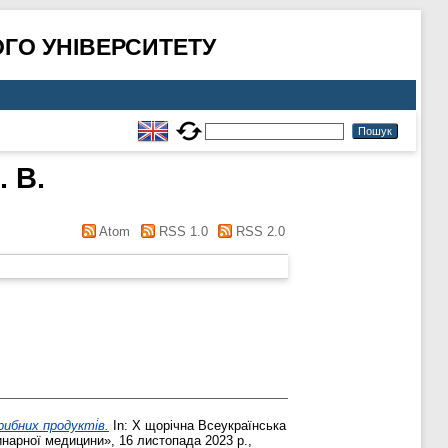
ГО УНІВЕРСИТЕТУ
 В.
Atom
RSS 1.0
RSS 2.0
рибних продуктi̇в.
In: Х щорічна Всеукраїнська
инарної медицини», 16 листопада 2023 р.,