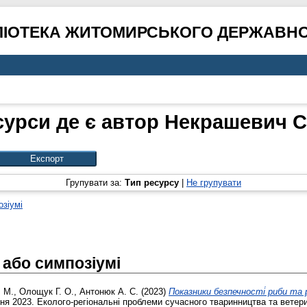
ЛІОТЕКА ЖИТОМИРСЬКОГО ДЕРЖАВНО
сурси де є автор
Некрашевич С.
Групувати за:
Тип ресурсу
|
Не групувати
озіумі
 або симпозіумі
. М.
,
Олощук Г. О.
,
Антонюк А. С.
(2023)
Показники безпечностi̇ риби та 
ня 2023. Еколого-регіональні проблеми сучасного тваринництва та ветер