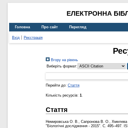
ЕЛЕКТРОННА БІБ
Головна
Про сайт
Перегляд
Вхід
Реєстрація
Рес
Вгору на рівень
Виберіть формат:
Перейти до:
Стаття
Кількість ресурсів:
1
.
Стаття
Немировська О. В.
,
Сапронова В. О.
,
Хмелева 
"Біологічні дослідження - 2015". С. 495–497. I