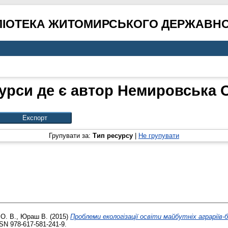
ЛІОТЕКА ЖИТОМИРСЬКОГО ДЕРЖАВНО
урси де є автор
Немировська О
Групувати за:
Тип ресурсу
|
Не групувати
О. В.
,
Юраш В.
(2015)
Проблеми екологізації освіти майбутніх аграріїв-б
SSN 978-617-581-241-9.