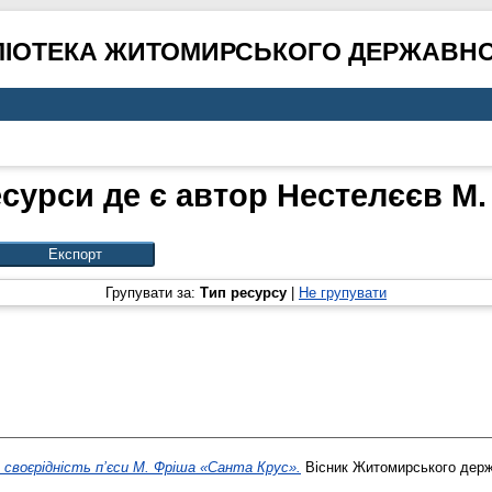
ЛІОТЕКА ЖИТОМИРСЬКОГО ДЕРЖАВНО
сурси де є автор
Нестелєєв М.
Групувати за:
Тип ресурсу
|
Не групувати
своєрідність п’єси М. Фріша «Санта Крус».
Вісник Житомирського держа