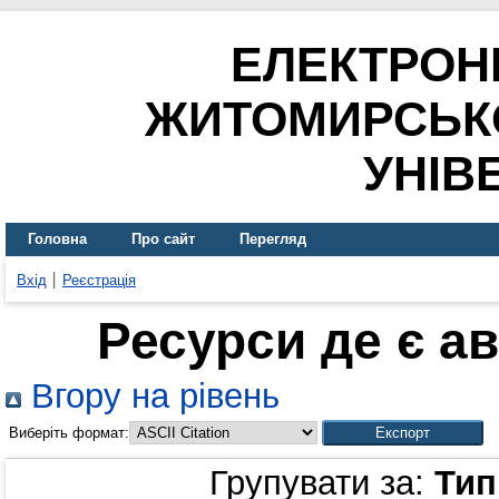
ЕЛЕКТРОН
ЖИТОМИРСЬК
УНІВ
Головна
Про сайт
Перегляд
Вхід
Реєстрація
Ресурси де є а
Вгору на рівень
Виберіть формат:
Групувати за:
Тип