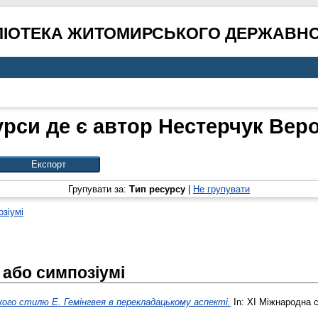
ЛІОТЕКА ЖИТОМИРСЬКОГО ДЕРЖАВНО
урси де є автор
Нестерчук Веро
Групувати за:
Тип ресурсу
|
Не групувати
озіумі
 або симпозіумі
ого стилю Е. Гемінгвея в перекладацькому аспекті.
In: ХІ Міжнародна с