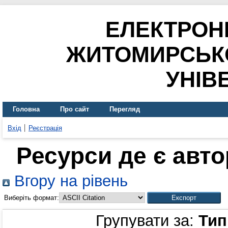
ЕЛЕКТРОН
ЖИТОМИРСЬК
УНІВ
Головна
Про сайт
Перегляд
Вхід
Реєстрація
Ресурси де є авт
Вгору на рівень
Виберіть формат:
Групувати за:
Тип