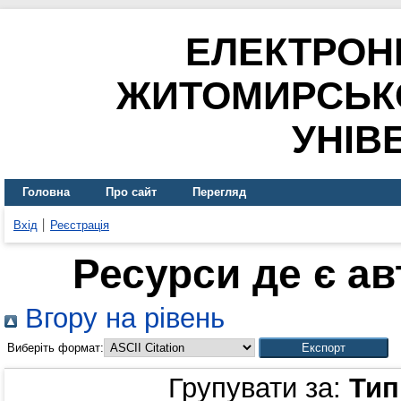
ЕЛЕКТРОН
ЖИТОМИРСЬК
УНІВ
Головна
Про сайт
Перегляд
Вхід
Реєстрація
Ресурси де є а
Вгору на рівень
Виберіть формат:
Групувати за:
Тип