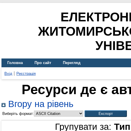
ЕЛЕКТРОН
ЖИТОМИРСЬК
УНІВ
Головна
Про сайт
Перегляд
Вхід
Реєстрація
Ресурси де є а
Вгору на рівень
Виберіть формат:
Групувати за:
Тип