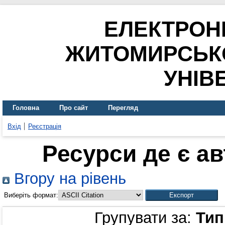
ЕЛЕКТРОН
ЖИТОМИРСЬК
УНІВ
Головна
Про сайт
Перегляд
Вхід
Реєстрація
Ресурси де є а
Вгору на рівень
Виберіть формат:
Групувати за:
Тип