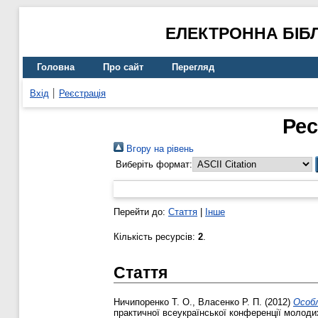
ЕЛЕКТРОННА БІБ
Головна
Про сайт
Перегляд
Вхід
Реєстрація
Рес
Вгору на рівень
Виберіть формат:
Перейти до:
Стаття
|
Інше
Кількість ресурсів:
2
.
Стаття
Ничипоренко Т. О.
,
Власенко Р. П.
(2012)
Особл
практичної всеукраїнської конференції молодих