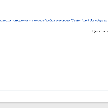
ивості поширення та екології Бобра річкового (Castor fiber) Володарськ 
Цей списо