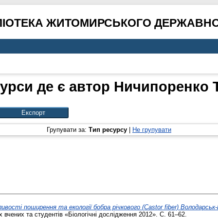
ЛІОТЕКА ЖИТОМИРСЬКОГО ДЕРЖАВНО
урси де є автор
Ничипоренко Т
Групувати за:
Тип ресурсу
|
Не групувати
ивості поширення та екології бобра річкового (Castor fiber) Володарськ
 вчених та студентів «Біологічні дослідження 2012». С. 61–62.