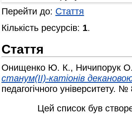
Перейти до:
Стаття
Кількість ресурсів:
1
.
Стаття
Онищенко Ю. К.
,
Ничипорук О.
станум(ІІ)-катіонів деканово
педагогічного університету. № 
Цей список був ство