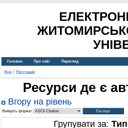
ЕЛЕКТРОН
ЖИТОМИРСЬК
УНІВ
Головна
Про сайт
Перегляд
Вхід
Реєстрація
Ресурси де є а
Вгору на рівень
Виберіть формат:
Групувати за:
Тип