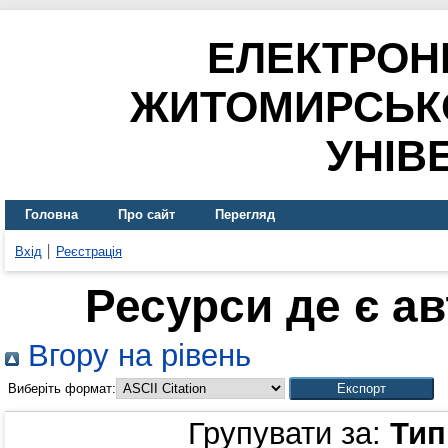
ЕЛЕКТРОН
ЖИТОМИРСЬК
УНІВ
Головна
Про сайт
Перегляд
Вхід
Реєстрація
Ресурси де є а
Вгору на рівень
Виберіть формат:
Групувати за:
Тип