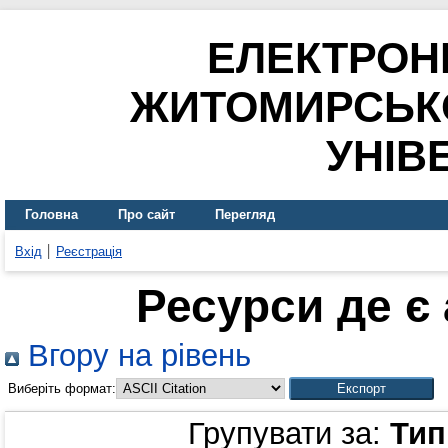
ЕЛЕКТРОН
ЖИТОМИРСЬК
УНІВ
Головна
Про сайт
Перегляд
Вхід
Реєстрація
Ресурси де є
Вгору на рівень
Виберіть формат:
Групувати за:
Тип