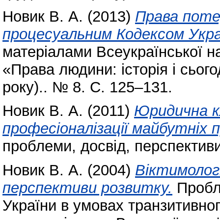
Новик В. А.
(2013)
Права поте
процесуальним Кодексом Укра
матеріалами Всеукраїнської н
«Права людини: історія і сьог
року).. № 8. С. 125–131.
Новик В. А.
(2011)
Юридична кл
професіоналізації майбутніх п
проблеми, досвід, перспективи
Новик В. А.
(2004)
Віктимологі
перспективи розвитку.
Пробл
України в умовах транзитивног