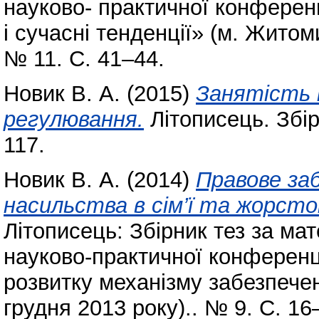
науково- практичної конферен
і сучасні тенденції» (м. Жито
№ 11. С. 41–44.
Новик В. А.
(2015)
Занятість н
регулювання.
Літописець. Збір
117.
Новик В. А.
(2014)
Правове за
насильства в сім’ї та жорсто
Літописець: Збірник тез за ма
науково-практичної конференц
розвитку механізму забезпече
грудня 2013 року).. № 9. С. 16