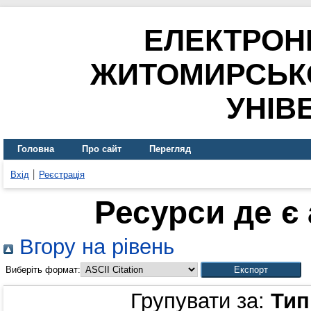
ЕЛЕКТРОН
ЖИТОМИРСЬК
УНІВ
Головна
Про сайт
Перегляд
Вхід
Реєстрація
Ресурси де є
Вгору на рівень
Виберіть формат:
Групувати за:
Тип