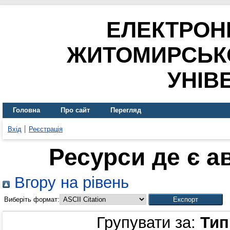
ЕЛЕКТРОН
ЖИТОМИРСЬК
УНІВ
Головна
Про сайт
Перегляд
Вхід
Реєстрація
Ресурси де є а
Вгору на рівень
Виберіть формат:
Групувати за:
Тип