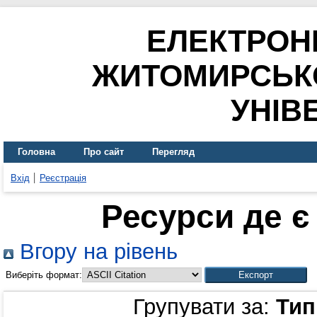
ЕЛЕКТРОН
ЖИТОМИРСЬК
УНІВ
Головна
Про сайт
Перегляд
Вхід
Реєстрація
Ресурси де є
Вгору на рівень
Виберіть формат:
Групувати за:
Тип