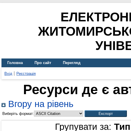
ЕЛЕКТРОН
ЖИТОМИРСЬК
УНІВ
Головна
Про сайт
Перегляд
Вхід
Реєстрація
Ресурси де є а
Вгору на рівень
Виберіть формат:
Групувати за:
Тип