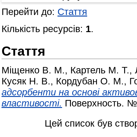
Перейти до:
Стаття
Кількість ресурсів:
1
.
Стаття
Міщенко В. М.
,
Картель М. Т.
,
Кусяк Н. В.
,
Кордубан О. М.
,
Г
адсорбенти на основі активо
властивості.
Поверхность. № 
Цей список був ств