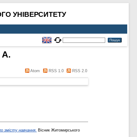
ГО УНІВЕРСИТЕТУ
 А.
Atom
RSS 1.0
RSS 2.0
го змісту навчання.
Вісник Житомирського