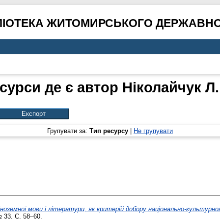
ЛІОТЕКА ЖИТОМИРСЬКОГО ДЕРЖАВНО
сурси де є автор
Ніколайчук Л.
Групувати за:
Тип ресурсу
|
Не групувати
ноземної мови і літератури, як критерій добору національно-культурно
 33. С. 58–60.