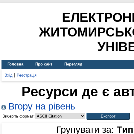
ЕЛЕКТРОН
ЖИТОМИРСЬК
УНІВ
Головна
Про сайт
Перегляд
Вхід
Реєстрація
Ресурси де є ав
Вгору на рівень
Виберіть формат:
Групувати за:
Тип