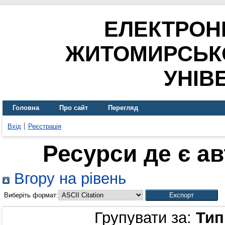
ЕЛЕКТРОН
ЖИТОМИРСЬК
УНІВ
Головна
Про сайт
Перегляд
Вхід
Реєстрація
Ресурси де є а
Вгору на рівень
Виберіть формат:
Групувати за:
Тип