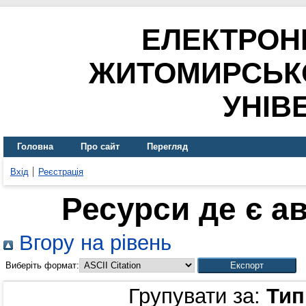
ЕЛЕКТРОН
ЖИТОМИРСЬК
УНІВ
Головна
Про сайт
Перегляд
Вхід
Реєстрація
Ресурси де є а
Вгору на рівень
Виберіть формат:
Групувати за:
Тип