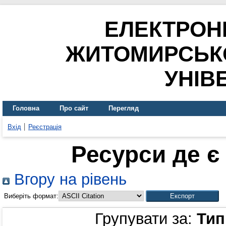
ЕЛЕКТРОН
ЖИТОМИРСЬК
УНІВ
Головна
Про сайт
Перегляд
Вхід
Реєстрація
Ресурси де є
Вгору на рівень
Виберіть формат:
Групувати за:
Тип