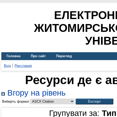
ЕЛЕКТРОН
ЖИТОМИРСЬК
УНІВ
Головна
Про сайт
Перегляд
Вхід
Реєстрація
Ресурси де є а
Вгору на рівень
Виберіть формат:
Групувати за:
Тип