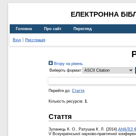
ЕЛЕКТРОННА БІБ
Головна
Про сайт
Перегляд
Вхід
Реєстрація
Вгору на рівень
Виберіть формат:
Перейти до:
Стаття
Кількість ресурсів:
1
.
Стаття
Зупанець К. О.
,
Ратушна К. Л.
(2014)
АНАЛІЗ 
V Всеукраїнської науково-практичної конференц