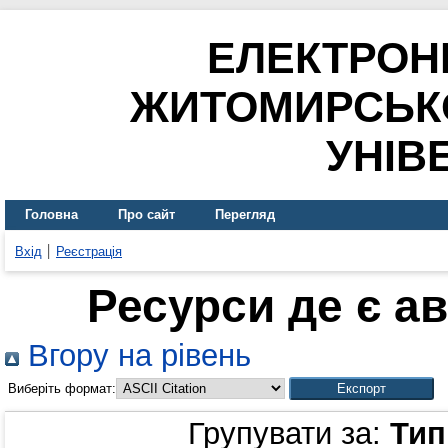
ЕЛЕКТРОН
ЖИТОМИРСЬК
УНІВ
Головна
Про сайт
Перегляд
Вхід
Реєстрація
Ресурси де є а
Вгору на рівень
Виберіть формат:
Групувати за:
Тип