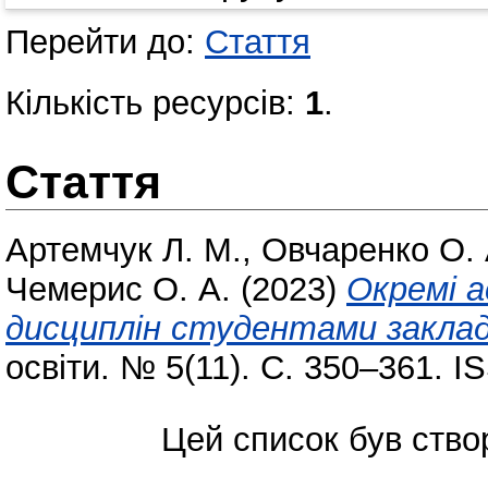
Перейти до:
Стаття
Кількість ресурсів:
1
.
Стаття
Артемчук Л. М.
,
Овчаренко О. 
Чемерис О. А.
(2023)
Окремі 
дисциплін студентами закладі
освіти. № 5(11). С. 350–361. I
Цей список був ств