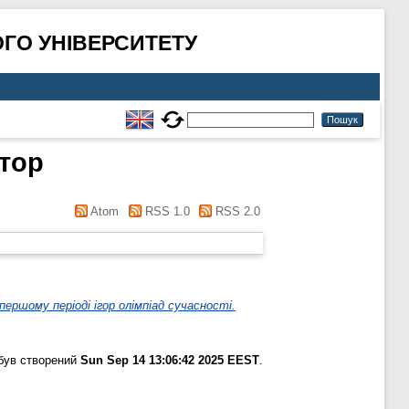
ГО УНІВЕРСИТЕТУ
тор
Atom
RSS 1.0
RSS 2.0
ершому періоді ігор олімпіад сучасності.
був створений
Sun Sep 14 13:06:42 2025 EEST
.