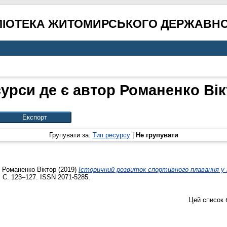
ЛІОТЕКА ЖИТОМИРСЬКОГО ДЕРЖАВНО
урси де є автор
Романенко Вік
Групувати за:
Тип ресурсу
|
Не групувати
,
Романенко Віктор
(2019)
Історичний розвиток спортивного плавання у п
. С. 123–127. ISSN 2071-5285.
Цей список 