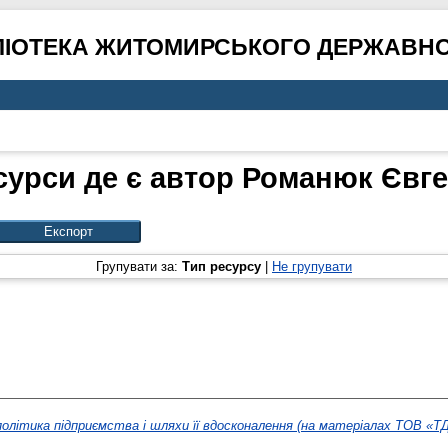
ЛІОТЕКА ЖИТОМИРСЬКОГО ДЕРЖАВНО
сурси де є автор
Романюк Євге
Групувати за:
Тип ресурсу
|
Не групувати
олітика підприємства і шляхи її вдосконалення (на матеріалах ТОВ «ТД