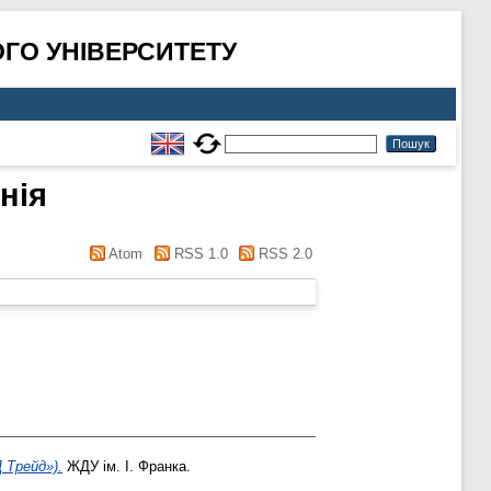
ГО УНІВЕРСИТЕТУ
нія
Atom
RSS 1.0
RSS 2.0
 Трейд»).
ЖДУ ім. І. Франка.