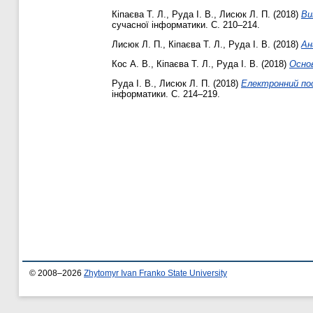
Кіпаєва Т. Л.
,
Руда І. В.
,
Лисюк Л. П.
(2018)
Ви
сучасної інформатики. С. 210–214.
Лисюк Л. П.
,
Кіпаєва Т. Л.
,
Руда І. В.
(2018)
Ан
Кос А. В.
,
Кіпаєва Т. Л.
,
Руда І. В.
(2018)
Основ
Руда І. В.
,
Лисюк Л. П.
(2018)
Електронний пос
інформатики. С. 214–219.
© 2008–2026
Zhytomyr Ivan Franko State University