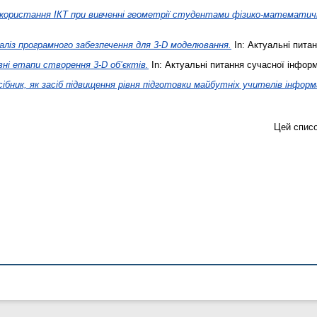
користання ІКТ при вивченні геометрії студентами фізико-математи
аліз програмного забезпечення для 3-D моделювання.
In: Актуальні пита
ні етапи створення 3-D об’єктів.
In: Актуальні питання сучасної інформ
iбник, як засіб підвищення рівня підготовки майбутніх учителiв iнфор
Цей спис