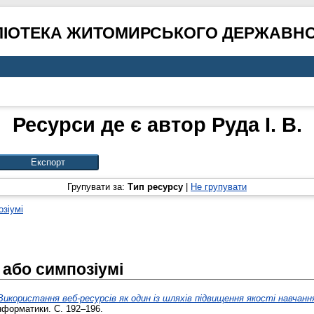
ЛІОТЕКА ЖИТОМИРСЬКОГО ДЕРЖАВНО
Ресурси де є автор
Руда І. В.
Групувати за:
Тип ресурсу
|
Не групувати
озіумі
 або симпозіумі
Використання веб-ресурсів як один із шляхів підвищення якості навча
інформатики. С. 192–196.