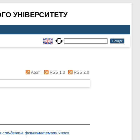
ГО УНІВЕРСИТЕТУ
Atom
RSS 1.0
RSS 2.0
ння студентів фізикоматематичного