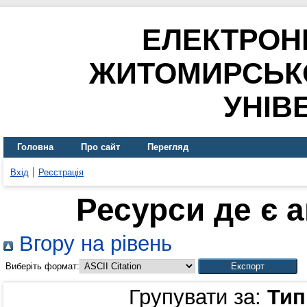
ЕЛЕКТРОН
ЖИТОМИРСЬК
УНІВ
Головна
Про сайт
Перегляд
Вхід
Реєстрація
Ресурси де є 
Вгору на рівень
Виберіть формат:
Групувати за:
Тип