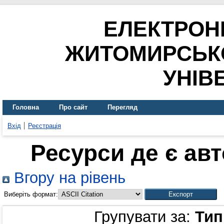
ЕЛЕКТРОН
ЖИТОМИРСЬК
УНІВ
Головна
Про сайт
Перегляд
Вхід
Реєстрація
Ресурси де є ав
Вгору на рівень
Виберіть формат:
Групувати за:
Тип