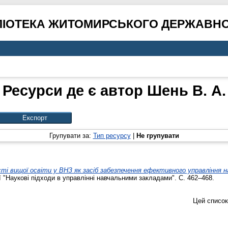
ЛІОТЕКА ЖИТОМИРСЬКОГО ДЕРЖАВНО
Ресурси де є автор
Шень В. А.
Групувати за:
Тип ресурсу
|
Не групувати
 вищої освіти у ВНЗ як засіб забезпечення ефективного управління н
 "Наукові підходи в управлінні навчальними закладами". С. 462–468.
Цей список