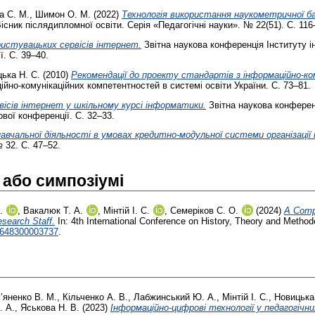
а С. М.
,
Шимон О. М.
(2022)
Технологія використання наукометричної ба
існик післядипломної освіти. Серія «Педагогічні науки». № 22(51). С. 11
ористувацьких сервісів інтернет.
Звітна наукова конференція Інституту і
. С. 39–40.
ька Н. С.
(2010)
Рекомендації до проекту стандартів з інформаційно-к
йно-комунікаційних компетентностей в системі освіти України. С. 73–81.
вісів інтернет у шкільному курсі інформатики.
Звітна наукова конференц
вої конференції. С. 32–33.
навчальної діяльності в умовах кредитно-модульної системи організації 
 32. С. 47–52.
 або симпозіумі
.
,
Вакалюк Т. А.
,
Мінтій І. С.
,
Семеріков С. О.
(2024)
A Compr
search Staff.
In: 4th International Conference on History, Theory and Metho
2648300003737
.
’яненко В. М.
,
Кільченко А. В.
,
Лабжинський Ю. А.
,
Мінтій І. С.
,
Новицька 
. А.
,
Яськова Н. В.
(2023)
Інформаційно-цифрові технології у педагогічн