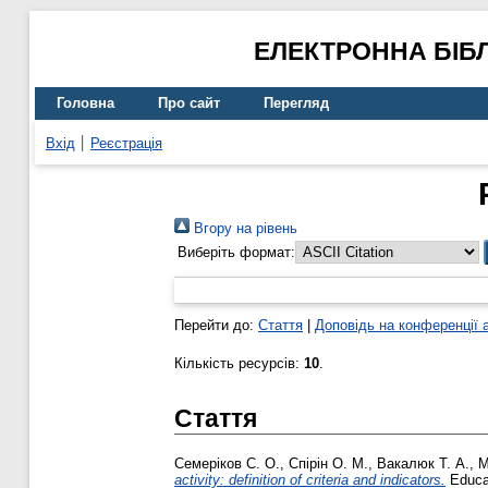
ЕЛЕКТРОННА БІБ
Головна
Про сайт
Перегляд
Вхід
Реєстрація
Вгору на рівень
Виберіть формат:
Перейти до:
Стаття
|
Доповідь на конференції 
Кількість ресурсів:
10
.
Стаття
Семеріков С. О.
,
Спірін О. М.
,
Вакалюк Т. А.
,
М
activity: definition of criteria and indicators.
Educat