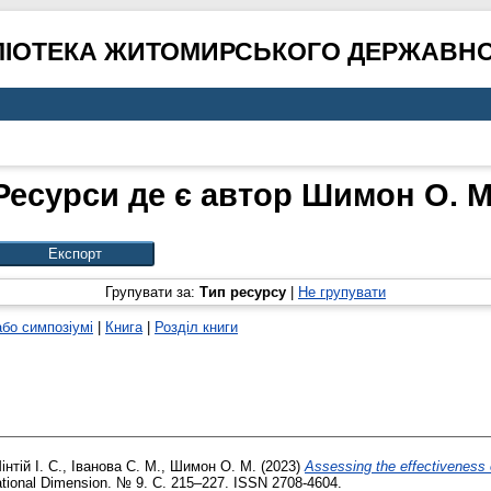
ЛІОТЕКА ЖИТОМИРСЬКОГО ДЕРЖАВНО
Ресурси де є автор
Шимон О. М
Групувати за:
Тип ресурсу
|
Не групувати
або симпозіумі
|
Книга
|
Розділ книги
інтій І. С.
,
Іванова С. М.
,
Шимон О. М.
(2023)
Assessing the effectiveness o
ional Dimension. № 9. С. 215–227. ISSN 2708-4604.