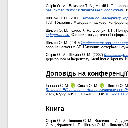
Спірін О. М.
,
Вакалюк Т. А.
,
Мінтій І. С.
,
Іванов
результативності педагогічних досліджень.
В
Шимон О. М.
(2011)
Підходи до класифікації к
НАПН України : Матеріали наукової конференції
Шимон О. М.
,
Колос К. Р.
,
Шевчук П. Г.
,
Прилуц
інформатики.
Основи стандартизації інформаці
Шимон О. М.
(2010)
Особливості навчання сер
засобів навчання АПН України: Матеріали науко
Спірін О. М.
,
Шимон О. М.
(2007)
Координація 
державного університету імені Івана Франка. №
Доповідь на конференції
Іванова С. М.
,
Спірін О. М.
,
Шимон О. М
Research Effectiveness Among Academic and Re
2023, Kryvyi Rih. С. 156–162. DOI:
10.5220/001
Книга
Спірін О. М.
,
Іванова С. М.
,
Вакалюк Т. А.
,
Дем
С. М.
,
Франчук Н. П.
,
Шимон О. М.
,
Шиненко М