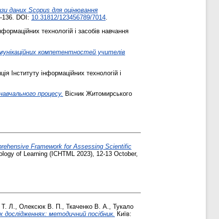
зи даних Scopus для оцінювання
6–136. DOI:
10.31812/123456789/7014
.
нформаційних технологій і засобів навчання
омунікаційних компетентностей учителів
ія Інституту інформаційних технологій і
навчального процесу.
Вісник Житомирського
ehensive Framework for Assessing Scientific
dology of Learning (ICHTML 2023), 12-13 October,
Т. Л.
,
Олексюк В. П.
,
Ткаченко В. А.
,
Тукало
их дослідженнях: методичний посібник.
Київ: